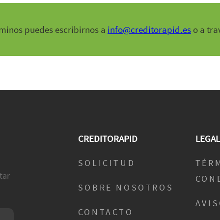
rminos puedes escribirnos a
info@creditorapid.es
o a tra
CREDITORAPID
LEGAL
SOLICITUD
TÉR
tar
CON
SOBRE NOSOTROS
AVIS
CONTACTO