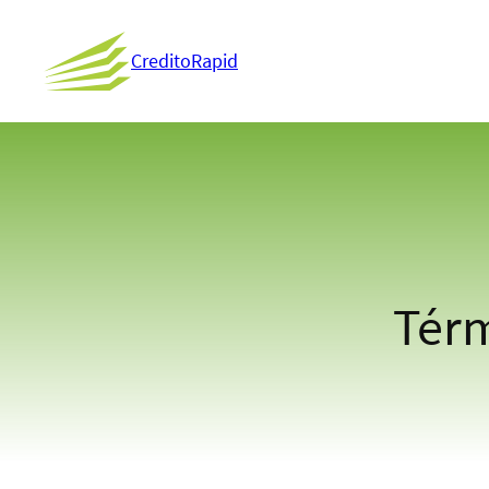
CreditoRapid
Térm