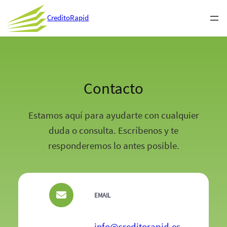
CreditoRapid
Contacto
Estamos aquí para ayudarte con cualquier
duda o consulta. Escríbenos y te
responderemos lo antes posible.
EMAIL
info@creditorapid.es